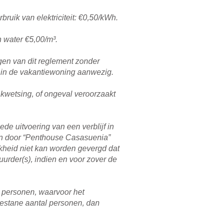
bruik van elektriciteit: €0,50/kWh.
n water €5,00/m³.
gen van dit reglement zonder
r in de vakantiewoning aanwezig.
, kwetsing, of ongeval veroorzaakt
de uitvoering van een verblijf in
nen door “Penthouse Casasuenia”
ijkheid niet kan worden gevergd dat
urder(s), indien en voor zover de
 personen, waarvoor het
egestane aantal personen, dan