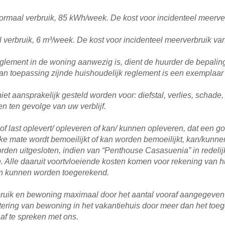
f normaal verbruik, 85 kWh/week. De kost voor incidenteel meerver
l verbruik, 6 m³/week. De kost voor incidenteel meerverbruik va
eglement in de woning aanwezig is, dient de huurder de bepalin
van toepassing zijnde huishoudelijk reglement is een exemplaa
iet aansprakelijk gesteld worden voor: diefstal, verlies, schade
n ten gevolge van uw verblijf.
of last oplevert/ opleveren of kan/ kunnen opleveren, dat een goe
ke mate wordt bemoeilijkt of kan worden bemoeilijkt, kan/kun
 worden uitgesloten, indien van “Penthouse Casasuenia” in redel
lle daaruit voortvloeiende kosten komen voor rekening van hu
en kunnen worden toegerekend.
ruik en bewoning maximaal door het aantal vooraf aangegeven
tatering van bewoning in het vakantiehuis door meer dan het to
 af te spreken met ons.